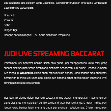
apa saja yang ada di dalam game Casino itu? bawah ini merupakan jenis game yang ada di
Casino Online Wayang88:
Baccarat
Roulette
Sicbo
Dragon Tiger
Dengan bonus rollingan 0,8%, Anda dipastikan tetap cuan.
JUDI LIVE STREAMING BACCARAT
Permainan judi baccarat adalah salah satu game judi menggunakan kartu remi yang
sangat digemari dan sering dimainkan oleh para penggemar judi online. Dengan teknologi
live stream di
Wayang88
,
kalian dapat menyaksikan bandar yang sedang membagi kartu
permainan di meja judi yang ada, kalian pun dapat melihat secara siaran langsung (live)
sehingga tidak ada kecurangan.
Tips dan trik utama dalam bermain baccarat online adalah memperlajari 4 kemungkinan
yang biasanya muncul dalam bentuk gambar di layar bermain anda. O merah merupakan
tanda kalau banker telah menang pada pertandingan sebelumnya, O biru merupakan