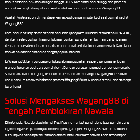
bonus cashback 5% dan rollingan hingga 0,8%. Kombinasi bonus tinggi dan promosi
menarik meningkatkan peluang Anda untuk menang saat bermain di Wayang88.
Apakah Anda siap untuk mendapatkan jackpot dengan modal kecil saat bermain slot di
Wayang88?
Kami hanya bekerja sama dengan penyedia yang memiliki lisensi resmi seperti PAGCOR,
dan kami selalu berkomitmen untuk memberikan pengalaman bermain yang nyaman
dengan proses deposit dan penarikan yang cepat serta jackpot yang menarik. Kami tahu
bahwa permainan slot online sangat populer dan adil.
Di Wayang88, kami berupaya untuk selalu menyediakan sesuatu yang menarik dan
menguntungkan bagi para pemain kami. Dengan beragam promosi dan bonus menarik,
setiap hari adalah hari yang tepat untuk bermain dan menang di Wayang88. Pastikan
untuk selalu memeriksa
halaman promosi Wayang88
untuk update terbaru dan semoga
beruntung!
Solusi Mengakses Wayang88 di
Tengah Pemblokiran Nawala
Di Indonesia, Nawala atau Internet Positif sering menjadi penghalang bagi pemain yang
ingin mengakses platform judi online terpercaya seperti Wayang88. Namun, kami telah
menyiapkan beberapa solusi aman dan mudah untuk memastikan Anda tetap dapat