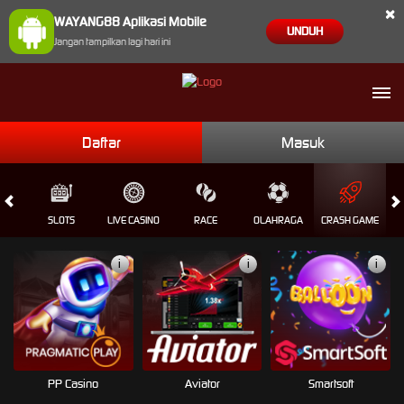
×
WAYANG88 Aplikasi Mobile
UNDUH
Jangan tampilkan lagi hari ini
Daftar
Masuk
MES
SLOTS
LIVE CASINO
RACE
OLAHRAGA
CRASH GAME
i
i
i
PP Casino
Aviator
Smartsoft