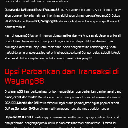
bermain dan menikmati semua penawaran kami:
Gunakan Link Alternatif Resmi Wayang88
: Jika Anda menghadapi masalah dengan akses
situs, gunakan link alternatif resmi kami melalui bitly untuk mengakses Wayang88. Cukup
klik
disini
atau ketikkan
bit.ly/wayang88
di browser Anda untuk mengakses platform judi
online terbaik ini.
Kami di Wayang88 berkomitmen untuk memastikan bahwa Anda selalu dapat menikmati
pengalaman bermain yang mengesankan, meskipun ada pemblokiran Nawala. Tim
dukungan kami selalu siap untuk membantu Anda dengan setiap kendala yang Anda
hadapi dalam mengakses situs judi online terpercaya kami. Dengan solusi-solusi ini, Anda
akan selalu terhubung dan siap untuk menang besar di Wayang88.
Opsi Perbankan dan Transaksi di
Wayang88
Di Wayang88, kami berkomitmen untuk menyediakan opsi perbankan dan transaksi yang
aman, cepat, dan mudah
. Kami bekerja sama dengan empat bank terkemuka di Indonesia:
BCA, BRI, Mandiri, dan BNI
, serta mendukung metode pembayaran digital populer seperti
GoPay, Dana, dan OVO
untuk memastikan proses transaksi Anda berjalan lancar.
Depo dan WD Cepat
: Kami bangga menawarkan waktu proses yang cepat untuk deposit
dan penarikan, dengan janji kami untuk memproses transaksi dalam waktu 3 menit. Ini