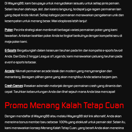
Di Wayang88, kami berupaya untuk menyediakan sesuatu untuk setiap jenis pemain.
Selain taruhan olahraga, slot, dan kasino langsung, terdapat juga ragam permainan lain
yang dapat Anda nikmati. Setiap kategori permainan menawarkan pengalaman unik dan
kesempatan untuk menang besar. Mari eksplorasi lebih lanjut:
Poker
: Pecinta strategi akan menikmati berbagai variasi permainan poker yang kami
tawarkan. Antarkan keahlian poker Anda ke tingkat berikutnya dengan kompetisi seru di
meja poker kami.
E-Sports
: Bergabunglah dalam keseruan taruhan pada tim dan kompetisi e-sports favorit
Anda. Dari Dota 2 hingga League of Legends, kami menawarkan peluang taruhan pada
event e-sports terbesar.
Arcade
: Nikmati permainan arcade klasik dan modern yang menyenangkan dan
menantang. Beragam pilihan game yang akan menghibur Anda selama berjam-jam.
Crash Games
: Rasakan adrenalin melonjak dengan permainan crash yang dinamis dan
cepat. Taruhkan keberuntungan Anda dan lihat sejauh mana Anda bisa mencapai!
Promo Menang Kalah Tetap Cuan
Dengan mendaftar di Wayang88 atau melalui Wayang88 slot link alternatif, Anda akan
menerima bonus member baru sebesar 100% yang eksklusif untuk pemain slot. Selain itu,
kami menawarkan konsep Menang Kalah Tetap Cuan, yang berarti Anda akan menerima