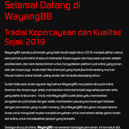
Selamat Datang di
Wayang88
Tradisi Kepercayaan dan Kualitas
Sejak 2019
Wayang88, bandar judi terbaik yang telah berdiri sejak tahun 2019, menjadi pilihan utama
para pemain judi online di seluruh Indonesia. Kepercayaan dan kepuasan pemain adalah
prioritas kami, dan kami berkomitmen untuk menyediakan platform judi online yang aman,
adil, dan terpercaya. Anda telah tiba di tempat yang tepat jika Anda sedang mencari
hiburan kasino online terbaik, paling andal, dan tersedia sepanjang tahun.
Sudah tidak perlu anda ragukan lagi bahwa Wayang88 merupakan situs judi online
teraman dan terpercaya, selalu memberikan informasi terbaik bagi setiap pemain setia
yang daftar di situs kami. Visi & misi Wayang88 sudah jelas yaitu memberikan
pengalaman judi terbaik dengan selalu memberikan peluang kemenangan terbesar
dengan permainan yang mudah menang. Situs Wayang88 slot gacor menjadi sarana
Anda untuk mengubah impian menjadi kenyataan untuk memahami setiap game mesin
slot online untuk mendapatkan jackpot yang fantastis.
Sebagai situs judi online,
Wayang88
menawarkan berbagai permainan. Ini termasuk slot,