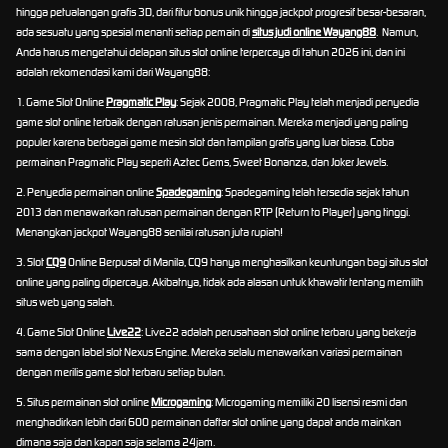
hingga petualangan grafis 3D, dari fitur bonus unik hingga jackpot progresif besar-besaran,
ada sesuatu yang spesial menanti setiap pemain di
situs judi online Wayang88
. Namun,
Anda harus mengetahui delapan situs slot online terpercaya di tahun 2026 ini, dan ini
adalah rekomendasi kami dari Wayang88:
1. Game Slot Online
Pragmatic Play
: Sejak 2008, Pragmatic Play telah menjadi penyedia
game slot online terbaik dengan ratusan jenis permainan. Mereka menjadi yang paling
populer karena berbagai game mesin slot dan tampilan grafis yang luar biasa. Coba
permainan Pragmatic Play seperti Aztec Gems, Sweet Bonanza, dan Joker Jewels.
2. Penyedia permainan online
Spadegaming
: Spadegaming telah tersedia sejak tahun
2013 dan menawarkan ratusan permainan dengan RTP (Return to Player) yang tinggi.
Menangkan jackpot Wayang88 senilai ratusan juta rupiah!
3. Slot
CQ9
Online Berpusat di Manila, CQ9 hanya menghasilkan keuntungan bagi situs slot
online yang paling dipercaya. Akibatnya, tidak ada alasan untuk khawatir tentang memilih
situs web yang salah.
4. Game Slot Online
Live22
: Live22 adalah perusahaan slot online terbaru yang bekerja
sama dengan label slot Nexus Engine. Mereka selalu menawarkan variasi permainan
dengan merilis game slot terbaru setiap bulan.
5. Situs permainan slot online
Microgaming
: Microgaming memiliki 20 lisensi resmi dan
menghadirkan lebih dari 600 permainan daftar slot online yang dapat anda mainkan
dimana saja dan kapan saja selama 24jam.