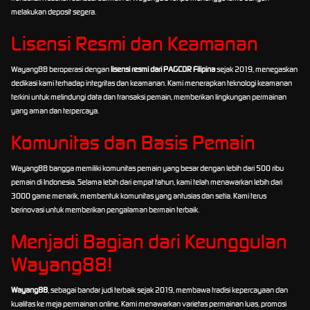
melakukan deposit segera.
Lisensi Resmi dan Keamanan
Wayang88 beroperasi dengan
lisensi resmi dari PAGCOR Filipina
sejak 2019, menegaskan
dedikasi kami terhadap integritas dan keamanan. Kami menerapkan teknologi keamanan
terkini untuk melindungi data dan transaksi pemain, memberikan lingkungan permainan
yang aman dan terpercaya.
Komunitas dan Basis Pemain
Wayang88 bangga memiliki komunitas pemain yang besar dengan lebih dari 500 ribu
pemain di Indonesia. Selama lebih dari empat tahun, kami telah menawarkan lebih dari
3000 game menarik, membentuk komunitas yang antusias dan setia. Kami terus
berinovasi untuk memberikan pengalaman bermain terbaik.
Menjadi Bagian dari Keunggulan
Wayang88!
Wayang88
, sebagai bandar judi terbaik sejak 2019, membawa tradisi kepercayaan dan
kualitas ke meja permainan online. Kami menawarkan varietas permainan luas, promosi