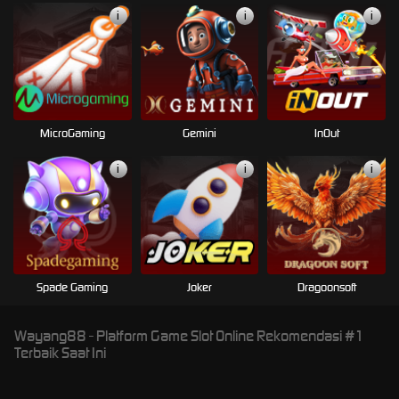
i
i
i
MicroGaming
Gemini
InOut
i
i
i
Spade Gaming
Joker
Dragoonsoft
Wayang88 - Platform Game Slot Online Rekomendasi #1
Terbaik Saat Ini