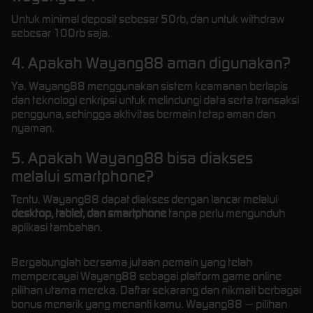
Untuk minimal deposit sebesar 50rb, dan untuk withdraw
sebesar 100rb saja.
4. Apakah Wayang88 aman digunakan?
Ya. Wayang88 menggunakan sistem keamanan berlapis
dan teknologi enkripsi untuk melindungi data serta transaksi
pengguna, sehingga aktivitas bermain tetap aman dan
nyaman.
5. Apakah Wayang88 bisa diakses
melalui smartphone?
Tentu. Wayang88 dapat diakses dengan lancar melalui
desktop, tablet, dan smartphone
tanpa perlu mengunduh
aplikasi tambahan.
Bergabunglah bersama jutaan pemain yang telah
mempercayai Wayang88 sebagai platform game online
pilihan utama mereka. Daftar sekarang dan nikmati berbagai
bonus menarik yang menanti kamu. Wayang88 — pilihan