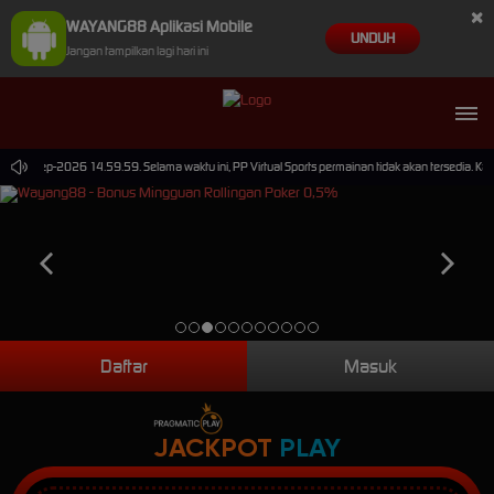
×
WAYANG88 Aplikasi Mobile
UNDUH
Jangan tampilkan lagi hari ini
 30-Sep-2026 14.59.59. Selama waktu ini, PP Virtual Sports permainan tidak akan tersedia. Ka
Daftar
Masuk
JACKPOT
PLAY