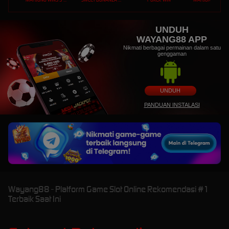
UNDUH
WAYANG88 APP
Nikmati berbagai permainan dalam satu
genggaman
UNDUH
PANDUAN INSTALASI
Wayang88 - Platform Game Slot Online Rekomendasi #1
Terbaik Saat Ini