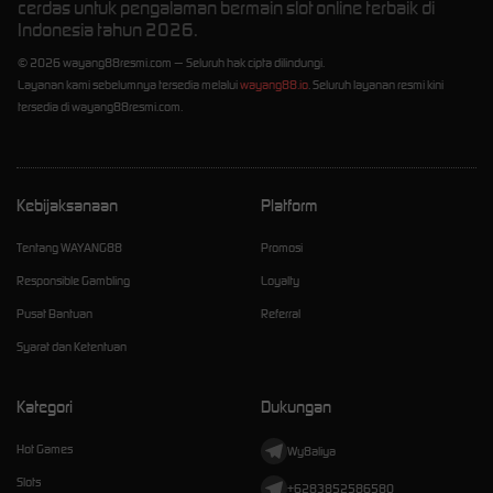
cerdas untuk pengalaman bermain slot online terbaik di
Indonesia tahun 2026.
© 2026 wayang88resmi.com — Seluruh hak cipta dilindungi.
Layanan kami sebelumnya tersedia melalui
wayang88.io
. Seluruh layanan resmi kini
tersedia di wayang88resmi.com.
Kebijaksanaan
Platform
Tentang WAYANG88
Promosi
Responsible Gambling
Loyalty
Pusat Bantuan
Referral
Syarat dan Ketentuan
Kategori
Dukungan
Hot Games
Wy8aliya
Slots
+6283852586580