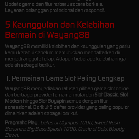
Update game dan fitur terbaru secara berkala.
Layanan pelanggan profesional dan responsif.
5 Keunggulan dan Kelebihan
Bermain di Wayang88
Wayang88 memiliki kelebihan dan keunggulan yang perlu
kamu ketahui sebelum memutuskan mendaftarkan diri
menjadi anggota tetap. Adapun beberapa kelebihannya
adalah sebagai berikut.
1. Permainan Game Slot Paling Lengkap
Wayang88 menyediakan ratusan pilihan game slot online
dari berbagai provider ternama, mulai dari
Slot Classic
,
Slot
Modern
hingga
Slot Buyspin
semua dengan fitur
sensasional. Berikut 5 daftar provider yang paling populer
dimainkan adalah sebagai berikut.
Pragmatic Play
:
Gates of Olympus 1000, Sweet Rush
Bonanza, Big Bass Splash 1000, Oracle of Gold, Bloody
Dawn.