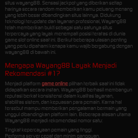
situs wayang88. Sensasi jackpot yang diberikan setiap
harinya secara random memberikan kamu peluang menang
yang lebih besar dibandingkan situs lainnya. Didukung
teknologi terupdate dan layanan profesional, Wayang88
telah memberikan bukti sebagai satu satunya situs
terpercaya yang layak menempati posisi teratas di dunia
game slot online saat ini. Berikut beberapa ulasan penting
yang perlu dipahami kenapa kamu wajib bergabung dengan
wayang88 di bawah ini.
Mengapa Wayang88 Layak Menjadi
Rekomendasi #1?
Menjadi platform
game online
pilihan terbaik saat ini tidak
didapatkan secara instan. Wayang88 berhasil membangun
reputasi berkat konsistensi dalam kualitas layanan,
stabilitas sistem, dan kepuasan para pemain. Karna hal
tersebut mampu memberikan pengalaman bermain yang
unggul dibandingkan platform lain. Beberapa alasan utama
Wayang88 menjadi rekomendasi nomor satu:
Tingkat kepercayaan pemain yang tinggi.
Performa server cepat dan minim gangguan.