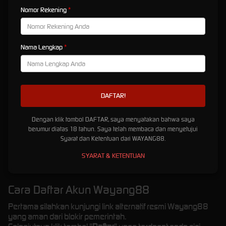
tidak perlu menunggu lama untuk menarik kemenangan.
Nomor Rekening
5. Layanan Bantuan CS 24/7 Nonstop
Wayang88 menyediakan tim customer service terbaik dan
Nama Lengkap
berpengalaman yang siap membantu kapan saja kamu
membutuhkan. Untuk bisa berbicara dengan tim cs
wayang88 kamu cukup mengakses
Live Chat
,
Whatsapp
Atau
Telegram
resmi yang sudah tertera pada halaman situs
website wayang88.
Tutorial Cara Daftar & Login
Dengan klik tombol DAFTAR, saya menyatakan bahwa saya
Wayang88
berumur diatas 18 tahun. Saya telah membaca dan menyetujui
Syarat dan Ketentuan dari WAYANG88.
Untuk bisa bermain di situs wayang88 kamu wajib membuat
SYARAT & KETENTUAN
akun terlebih dahulu, berikut beberapa langkah mudah
melakukan pendaftaran yang bisa kamu ikuti di bawah ini.
Cara Daftar Akun Wayang88
Pertama silahkan kunjungi link alternatif resmi Wayang88
yang aman dari blokir pemerintah.