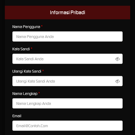
PG Soft
:
Pinata Wins, Queen of Bounty, Cocktail Nights,
Anubis Wrath, Jurassic Kingdom.
Informasi Pribadi
Speedgaming
:
Legacy of Kong Maxways, Royale House,
Clash of the Giants, Royale Vegas, Gold Panther Maxways.
Habanero
:
Fa Cai Shen Deluxe, The Big Deal Deluxe, Tuk
Nama Pengguna
Tuk Thailand, Happiest Christmas Tree, Koi Koi Treasure
.
No Limit City
:
Barbarian Fury, Benji Killed in Vegas, Nexus
Blood & Shadow, Blood & Shadow, Blood Diamond.
Kata Sandi
2. Sistem Keamanan Terbaik dan Fair Play
Keamanan data para pemain menjadi prioritas utama kami
Ulangi Kata Sandi
sebagai
bandar slot online
terpercaya 2026. Dengan
sistem keamanan terenkripsi segala data diri serta seluruh
aktivitas kamu terlindungi dengan baik. Selain itu, sistem fair
play memastikan setiap hasil permainan bersifat adil dan
Nama Lengkap
transparan tanpa adanya pengaturan apapun.
3. Bonus dan Promo Konsisten Setiap
Email
Minggu
Wayang88 juga memberikan bonus setiap minggu secara
otomatis kepada kamu yang loyal bermain yang masuk