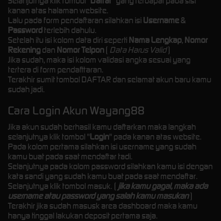
Selanjutnya klik tombol "
Daftar
" yang terdapat pada sisi
kanan atas halaman website.
Lalu pada form pendaftaran silahkan isi
Username
&
Password
terlebih dahulu.
Setelah itu isi kolom data diri seperti
Nama Lengkap
,
Nomor
Rekening
dan
Nomor Telpon
(
Data Harus Valid
)
Jika sudah, maka isi kolom validasi angka sesuai yang
tertera di form pendafttaran.
Terakhir sumit tombol DAFTAR dan selamat akun baru kamu
sudah jadi.
Cara Login Akun Wayang88
Jika akun sudah berhasil kamu daftarkan maka langkah
selanjutnya klik tombol "
Login
" pada kanan atas website.
Pada kolom pertama silahkan isi username yang sudah
kamu buat pada saat mendaftar tadi.
Selanjutnya pada kolom password silahkan kamu isi dengan
kata sandi yang sudah kamu buat pada saat mendaftar.
Selanjutnya klik tombol masuk. (
jika kamu gagal, maka ada
username atau password yang salah kamu masukan
)
Terakhir jika sudah masusk area dashboard maka kamu
hanya tinggal lakukan deposit pertama saja.