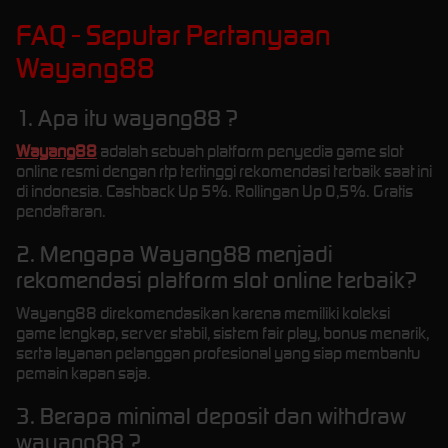
FAQ - Seputar Pertanyaan
Wayang88
1. Apa itu wayang88 ?
Wayang88
adalah sebuah platform penyedia game slot
online resmi dengan rtp tertinggi rekomendasi terbaik saat ini
di indonesia. Cashback Up 5%. Rollingan Up 0,5%. Gratis
pendaftaran.
2. Mengapa Wayang88 menjadi
rekomendasi platform slot online terbaik?
Wayang88 direkomendasikan karena memiliki koleksi
game lengkap, server stabil, sistem fair play, bonus menarik,
serta layanan pelanggan profesional yang siap membantu
pemain kapan saja.
3. Berapa minimal deposit dan withdraw
wayang88 ?