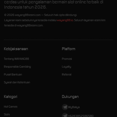
cerdas untuk pengalaman bermain slot online terbaik di
Indonesia tahun 2026.
© 2026 wayang88resmi.com — Seluruh hak cipta dilindungi.
Layanan kami sebelumnya tersedia melalui
wayang88.io
. Seluruh layanan resmi kini
tersedia di wayang88resmi.com.
Kebijaksanaan
Platform
Tentang WAYANG88
Promosi
Responsible Gambling
Loyalty
Pusat Bantuan
Referral
Syarat dan Ketentuan
Kategori
Dukungan
Hot Games
Wy8aliya
Slots
+6283852586580