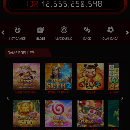
IDR
12,665,250,548
HOT GAMES
SLOTS
LIVE CASINO
RACE
OLAHRAGA
CRA
GAME POPULER
GATES OF OLYMPUS POP
STORM OF SETH 2
NEZHA 2
MAHJONG MAX
FORTUNE GEMS 500
SWEET BONANZA 2500
POKER WIN
MAHJONG WAYS