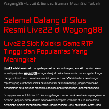
Wayang88 - Live22: Sensasi Bermain Mesin Slot Terbaik
Selamat Datang di Situs
Resmi Live22 di Wayang88
Live22 Slot: Koleksi Game RTP
Tinggi dan Popularitas Yang
Meningkat
Live22
adalah salah satu penyedia permainan slot online yang semakin populer dalam
industri perjudian.
Wayang88
sebagai situs judi online taraman dan terpercaya tentunya
menyediakan fasilitas untuk bermain slot game ini. Live22 telah berhasil membangun
reputasi yang kuat berkat koleksi permainan slot berkualitas tinggi yang menawarkan
pengalaman bermain yang menghibur dan peluang kemenangan yang menggiurkan.
Setiap permainan slot di Live22 dirancang dengan cermat untuk memberikan pengalaman
bermain yang luar biasa. Mereka menawarkan beragam tema dan fitur-fitur unik dalam
permainan mereka, menciptakan variasi yang menghibur untuk para slotter. Grafis yang