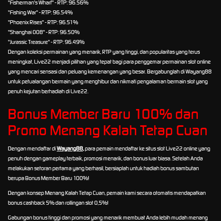
"Fisherman's Wharf" - RTP: 96.56%
"Fishing War" - RTP: 96.54%
"Phoenix Rises" - RTP: 96.51%
"Shanghai 008" - RTP: 96.50%
"Jurassic Treasure" - RTP: 96.49%
Dengan koleksi permainan yang menarik, RTP yang tinggi, dan popularitas yang terus
meningkat, Live22 menjadi pilihan yang tepat bagi para penggemar permainan slot online
yang mencari sensasi dan peluang kemenangan yang besar. Bergabunglah di Wayang88
untuk petualangan bermain yang menghibur dan nikmati pengalaman bermain slot yang
penuh kejutan berhadiah di Live22.
Bonus Member Baru 100% dan
Promo Menang Kalah Tetap Cuan
Dengan mendaftar di
Wayang88
,
para pemain mendaftar ke situs slot Live22 online yang
penuh dengan gameplay terbaik, promosi menarik, dan bonus luar biasa. Setelah Anda
melakukan setoran pertama yang berhasil, bersiaplah untuk hadiah bonus sambutan
berupa Bonus Member Baru 100%!
Dengan konsep Menang Kalah Tetap Cuan, pemain kami secara otomatis mendapatkan
bonus cashback 5% dan rollingan slot 0,5%!
Gabungan bonus tinggi dan promosi yang menarik membuat Anda lebih mudah menang