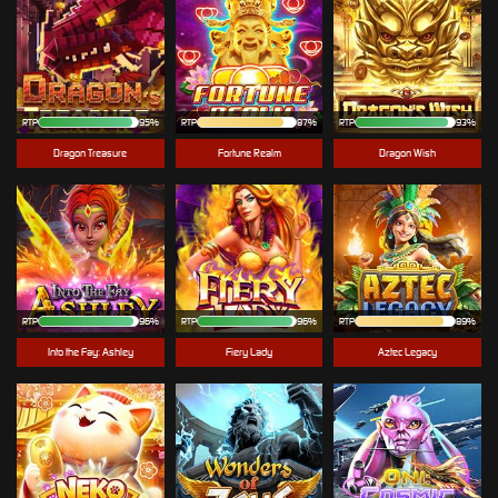
RTP
95%
RTP
87%
RTP
93%
Dragon Treasure
Fortune Realm
Dragon Wish
RTP
96%
RTP
96%
RTP
89%
Into the Fay: Ashley
Fiery Lady
Aztec Legacy