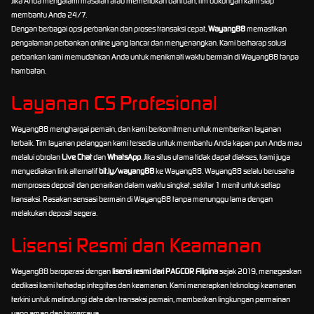
Jika Anda mengalami masalah atau memerlukan bantuan, tim dukungan kami siap
membantu Anda 24/7.
Dengan berbagai opsi perbankan dan proses transaksi cepat,
Wayang88
memastikan
pengalaman perbankan online yang lancar dan menyenangkan. Kami berharap solusi
perbankan kami memudahkan Anda untuk menikmati waktu bermain di Wayang88 tanpa
hambatan.
Layanan CS Profesional
Wayang88 menghargai pemain, dan kami berkomitmen untuk memberikan layanan
terbaik. Tim layanan pelanggan kami tersedia untuk membantu Anda kapan pun Anda mau
melalui obrolan
Live Chat
dan
WhatsApp
. Jika situs utama tidak dapat diakses, kami juga
menyediakan link alternatif
bit.ly/wayang88
ke Wayang88. Wayang88 selalu berusaha
memproses deposit dan penarikan dalam waktu singkat, sekitar 1 menit untuk setiap
transaksi. Rasakan sensasi bermain di Wayang88 tanpa menunggu lama dengan
melakukan deposit segera.
Lisensi Resmi dan Keamanan
Wayang88 beroperasi dengan
lisensi resmi dari PAGCOR Filipina
sejak 2019, menegaskan
dedikasi kami terhadap integritas dan keamanan. Kami menerapkan teknologi keamanan
terkini untuk melindungi data dan transaksi pemain, memberikan lingkungan permainan
yang aman dan terpercaya.