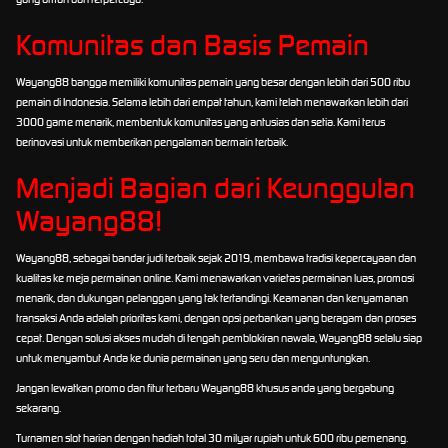
Komunitas dan Basis Pemain
Wayang88 bangga memiliki komunitas pemain yang besar dengan lebih dari 500 ribu
pemain di Indonesia. Selama lebih dari empat tahun, kami telah menawarkan lebih dari
3000 game menarik, membentuk komunitas yang antusias dan setia. Kami terus
berinovasi untuk memberikan pengalaman bermain terbaik.
Menjadi Bagian dari Keunggulan
Wayang88!
Wayang88, sebagai bandar judi terbaik sejak 2019, membawa tradisi kepercayaan dan
kualitas ke meja permainan online. Kami menawarkan varietas permainan luas, promosi
menarik, dan dukungan pelanggan yang tak tertandingi. Keamanan dan kenyamanan
transaksi Anda adalah prioritas kami, dengan opsi perbankan yang beragam dan proses
cepat. Dengan solusi akses mudah di tengah pemblokiran nawala, Wayang88 selalu siap
untuk menyambut Anda ke dunia permainan yang seru dan menguntungkan.
Jangan lewatkan promo dan fitur terbaru Wayang88 khusus anda yang bergabung
sekarang.
Turnamen slot harian dengan hadiah total 30 milyar rupiah untuk 600 ribu pemenang.