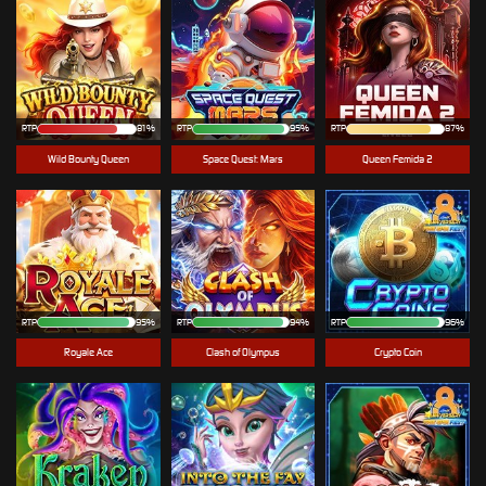
RTP
81%
RTP
95%
RTP
87%
Wild Bounty Queen
Space Quest: Mars
Queen Femida 2
RTP
95%
RTP
94%
RTP
96%
Royale Ace
Clash of Olympus
Crypto Coin