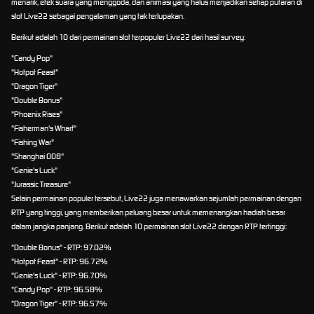
menarik, efek suara yang menggoda, dan animasi yang halus menjadikan setiap putaran di
slot Live22 sebagai pengalaman yang tak terlupakan.
Berikut adalah 10 dari permainan slot terpopuler Live22 dari hasil survey:
"Candy Pop"
"Hotpot Feast"
"Dragon Tiger"
"Double Bonus"
"Phoenix Rises"
"Fisherman's Wharf"
"Fishing War"
"Shanghai 008"
"Genie's Luck"
"Jurassic Treasure"
Selain permainan populer tersebut, Live22 juga menawarkan sejumlah permainan dengan
RTP yang tinggi, yang memberikan peluang besar untuk memenangkan hadiah besar
dalam jangka panjang. Berikut adalah 10 permainan slot Live22 dengan RTP tertinggi:
"Double Bonus" - RTP: 97.02%
"Hotpot Feast" - RTP: 96.72%
"Genie's Luck" - RTP: 96.70%
"Candy Pop" - RTP: 96.58%
"Dragon Tiger" - RTP: 96.57%